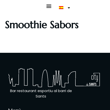
Smoothie Sabors
Maduixa / Mànec / Poma Verda / Plàtan
Got 30 cl. 4,95€, Got 50 cl. 7,95€
Bar restaurant esportiu al barri de
Sants