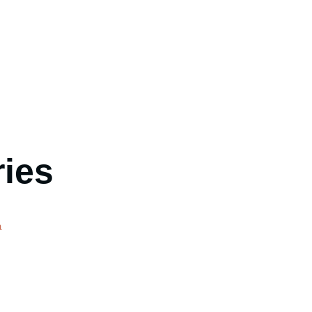
re Nosaltres
La nostra Carta
Esdeveniments Espor
ies
a