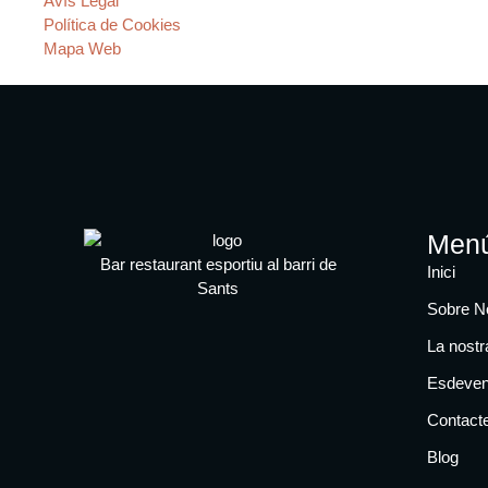
Avís Legal
Política de Cookies
Mapa Web
Men
Bar restaurant esportiu al barri de
Inici
Sants
Sobre N
La nostr
Esdeven
Contact
Blog