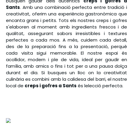
busquen gaudir dels autèntics
creps i gofres a
Sants
. Amb una combinació perfecta entre tradició i
creativitat, oferim una experiència gastronòmica que
encanta grans i petits. Tots els nostres creps i gofres
s'elaboren al moment amb ingredients frescos i de
qualitat, assegurant sabors irresistibles i textures
perfectes a cada mos. A més, cuidem cada detall,
des de la preparació fins a la presentació, perquè
cada visita sigui memorable. El nostre espai és
acollidor, modern i ple de vida, ideal per gaudir en
família, amb amics o fins i tot per a una pausa dolça
durant el dia. Si busques un lloc on la creativitat
culinària es combini amb la calidesa del barri, el nostre
local de
creps i gofres a Sants
és lelecció perfecta.