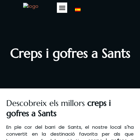
Sobre Nosaltres
La nostra Carta
Esdeveniments Esportius
Creps i gofres a Sants
Descobreix els millors
creps i
gofres a Sants
En ple cor del barri de Sants, el nostre local s'ha
convertit en la destinació favorita per als que