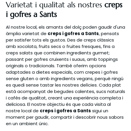
Varietat i qualitat als nostres
creps
i gofres a Sants
Al nostre local, els amants del dolç poden gaudir d'una
àmplia varietat de
creps i gofres a Sants
, pensats
per satisfer tots els gustos. Des de creps clàssics
amb xocolata, fruits secs o fruites fresques, fins a
creps salats que combinen ingredients gurmet;
passant per gofres cruixents i suaus, amb toppings
originals o tradicionals. També oferim opcions
adaptades a dietes especials, com crepes i gofres
sense gluten o amb ingredients vegans, perquè ningú
es quedi sense tastar les nostres delícies. Cada plat
està acompanyat de begudes calentes, sucs naturals
i cafès de qualitat, creant una experiència completa i
deliciosa. El nostre objectiu és que cada visita al
nostre local de
creps i gofres a Sants
sigui un
moment per gaudir, compartir i descobrir nous sabors
en un ambient únic.