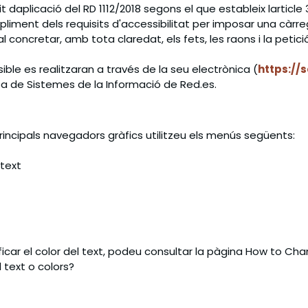
daplicació del RD 1112/2018 segons el que estableix larticle 
iment dels requisits d'accessibilitat per imposar una càr
 cal concretar, amb tota claredat, els fets, les raons i la pe
ble es realitzaran a través de la seu electrònica (
https://
rea de Sistemes de la Informació de Red.es.
 principals navegadors gràfics utilitzeu els menús següents:
 text
odificar el color del text, podeu consultar la pàgina How to Ch
 text o colors?