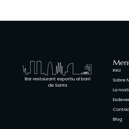
Men
Inici
Bar restaurant esportiu al barri
Sobre N
de Sants
La nost
Esdeven
Contac
Blog