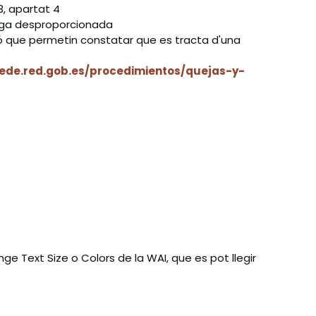
3, apartat 4
rega desproporcionada
tició que permetin constatar que es tracta d'una
sede.red.gob.es/procedimientos/quejas-y-
ange Text Size o Colors de la WAI, que es pot llegir