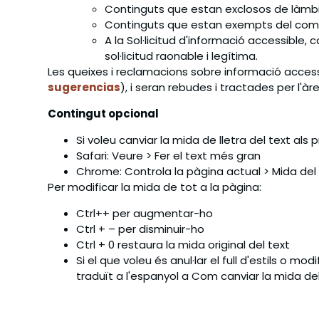
Continguts que estan exclosos de làmbit 
Continguts que estan exempts del compl
A la Sol·licitud d'informació accessible,
sol·licitud raonable i legítima.
Les queixes i reclamacions sobre informació accessi
sugerencias
), i seran rebudes i tractades per l'à
Contingut opcional
Si voleu canviar la mida de lletra del text als
Safari: Veure > Fer el text més gran
Chrome: Controla la pàgina actual > Mida del
Per modificar la mida de tot a la pàgina:
Ctrl++ per augmentar-ho
Ctrl + – per disminuir-ho
Ctrl + 0 restaura la mida original del text
Si el que voleu és anul·lar el full d'estils o m
traduït a l'espanyol a Com canviar la mida del