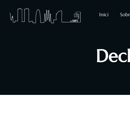
Inici
Sobr
Decl