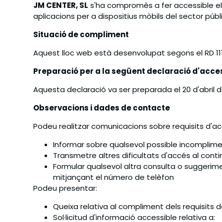
JM CENTER, SL
s'ha compromès a fer accessible el v
aplicacions per a dispositius mòbils del sector públ
Situació de compliment
Aquest lloc web està desenvolupat segons el RD 11
Preparació per a la següent declaració d'acces
Aquesta declaració va ser preparada el 20 d'abril 
Observacions i dades de contacte
Podeu realitzar comunicacions sobre requisits d'acces
Informar sobre qualsevol possible incomplime
Transmetre altres dificultats d'accés al cont
Formular qualsevol altra consulta o suggerimen
mitjançant el número de telèfon
Podeu presentar:
Queixa relativa al compliment dels requisits de
Sol·licitud d'informació accessible relativa a: