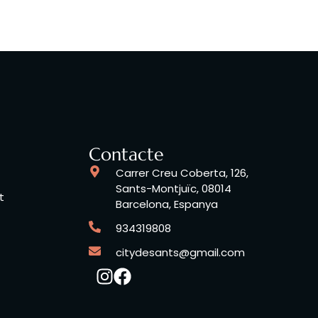
Contacte
Carrer Creu Coberta, 126,
Sants-Montjuïc, 08014
t
Barcelona, Espanya
934319808
citydesants@gmail.com