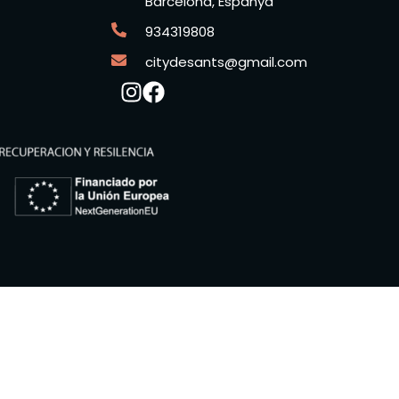
Barcelona, Espanya
934319808
citydesants@gmail.com