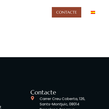
tius
Blog
CONTACTE
Contacte
Carrer Creu Coberta, 126,
Sants-Montjuïc, 08014
t