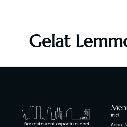
Inici
Sob
Gelat Lemm
Gelat de llimona i Cava
Men
Inici
Bar restaurant esportiu al barri
Sobre N