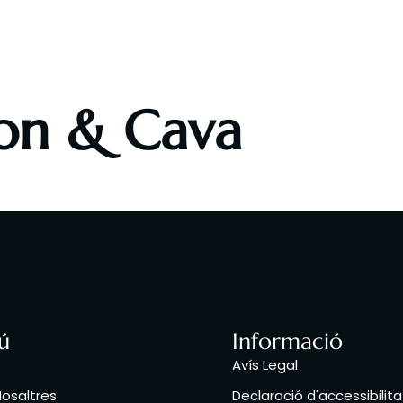
re Nosaltres
La nostra Carta
Esdeveniments Espor
on & Cava
ú
Informació
Avís Legal
osaltres
Declaració d'accessibilita