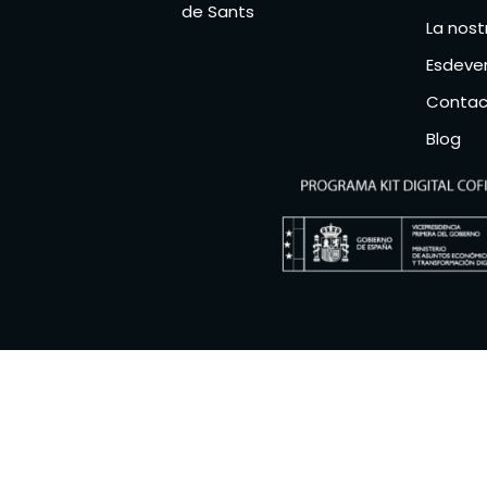
de Sants
La nost
Esdeven
Contac
Blog