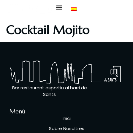
Sobre Nosaltres
La nostra Carta
Esdeveniments Esportius
Cocktail Mojito
Bar restaurant esportiu al barri de
Sants
Menú
Inici
Sobre Nosaltres