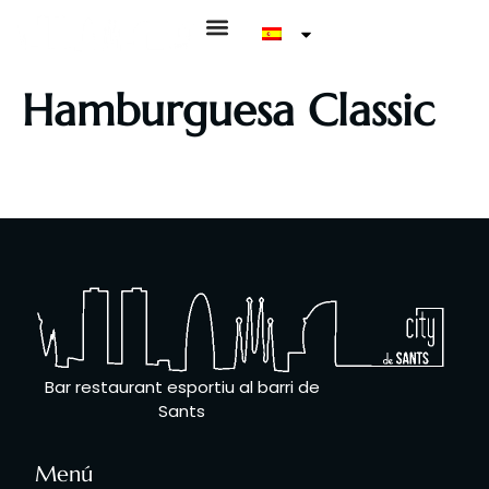
Hamburguesa Classic
Hamburguesa de 180 gr. de vedella, tomàquet, mesclum
d'enciams, cogombret, formatge Gouda, ceba i ou ferrat
Bar restaurant esportiu al barri de
Sants
Menú