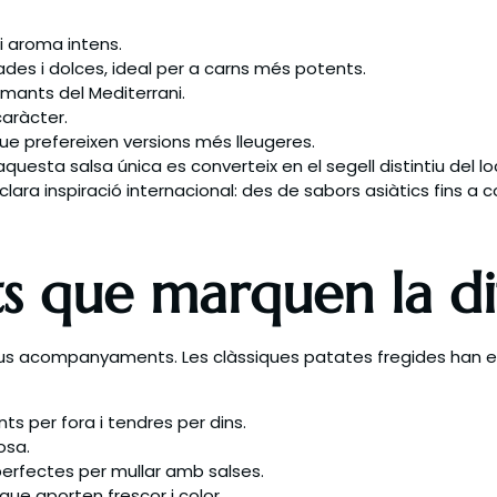
i aroma intens.
s i dolces, ideal per a carns més potents.
mants del Mediterrani.
aràcter.
ue prefereixen versions més lleugeres.
uesta salsa única es converteix en el segell distintiu del l
clara inspiració internacional: des de sabors asiàtics fins 
que marquen la di
s acompanyaments. Les clàssiques patates fregides han evo
nts per fora i tendres per dins.
osa.
erfectes per mullar amb salses.
que aporten frescor i color.