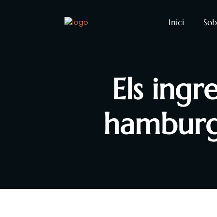
Inici
Sob
Els ingr
hamburg