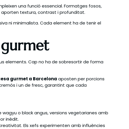
pleixen una funció essencial. Formatges fosos,
aporten textura, contrast i profunditat.
iva ni minimalista. Cada element ha de tenir el
au gurmet
seus elements. Cap no ha de sobresortir de forma
sa gurmet a Barcelona
aposten per porcions
cremós i un de fresc, garantint que cada
e wagyu o black angus, versions vegetarianes amb
r inèdit.
reativitat. Els xefs experimenten amb influències