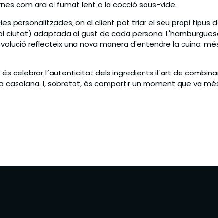
rnes com ara el fumat lent o la cocció sous-vide.
 personalitzades, on el client pot triar el seu propi tipus de 
l ciutat) adaptada al gust de cada persona. L'hamburguesa 
olució reflecteix una nova manera d'entendre la cuina: més
a
és celebrar l´autenticitat dels ingredients il´art de combina
salsa casolana. I, sobretot, és compartir un moment que va mé