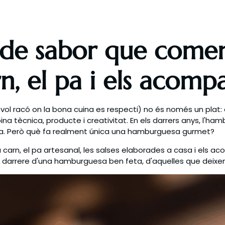
 de sabor que come
rn, el pa i els acom
vol racó on la bona cuina es respecti) no és només un plat:
na tècnica, producte i creativitat. En els darrers anys, l'h
ca. Però què fa realment única una hamburguesa gurmet?
e la carn, el pa artesanal, les salses elaborades a casa i e
ts darrere d'una hamburguesa ben feta, d'aquelles que dei