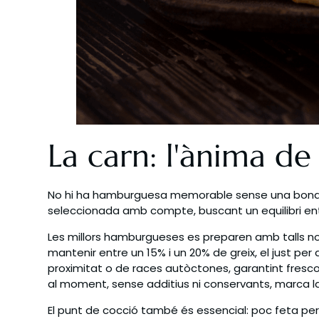
La carn: l'ànima d
No hi ha hamburguesa memorable sense una bona car
seleccionada amb compte, buscant un equilibri entr
Les millors hamburgueses es preparen amb talls noble
mantenir entre un 15% i un 20% de greix, el just p
proximitat o de races autòctones, garantint frescor 
al moment, sense additius ni conservants, marca 
El punt de cocció també és essencial: poc feta per 