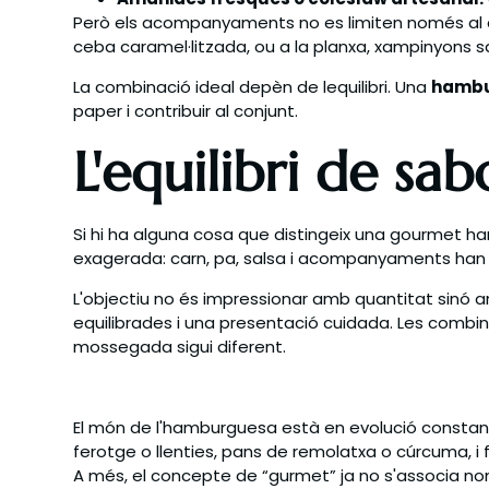
Però els acompanyaments no es limiten només al c
ceba caramel·litzada, ou a la planxa, xampinyons s
La combinació ideal depèn de lequilibri. Una
hambu
paper i contribuir al conjunt.
L'equilibri de sa
Si hi ha alguna cosa que distingeix una gourmet ha
exagerada: carn, pa, salsa i acompanyaments han
L'objectiu no és impressionar amb quantitat sinó am
equilibrades i una presentació cuidada. Les combin
mossegada sigui diferent.
El món de l'hamburguesa està en evolució constan
ferotge o llenties, pans de remolatxa o cúrcuma, i
A més, el concepte de “gurmet” ja no s'associa nom