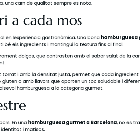
ia, una carn de qualitat sempre es nota.
bri a cada mos
cial en lexperiència gastronòmica. Una bona
hamburguesa g
 els ingredients i mantingui la textura fins al final.
gerament dolços, que contrasten amb el sabor salat de la carn 
nt.
nt torrat i amb la densitat justa, permet que cada ingredient
 gluten o amb llavors que aporten un toc saludable i diferent.
ualsevol hamburguesa a la categoria gurmet.
estre
abors. En una
hamburguesa gurmet a Barcelona
, no es t
 identitat i matisos.