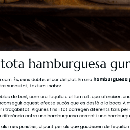
e tota hamburguesa gu
n. És, sens dubte, el cor del plat. En una
hamburguesa g
e sucositat, textura i sabor.
s de boví, com ara l'agulla o el llom alt, que ofereixen una 
er aconseguir aquest efecte sucós que es desfà a la boca. A
i traçabilitat. Algunes fins i tot barregen diferents talls p
la diferència entre una hamburguesa corrent i una hamburg
als més puristes, al punt per als que gaudeixen de l'equilibr