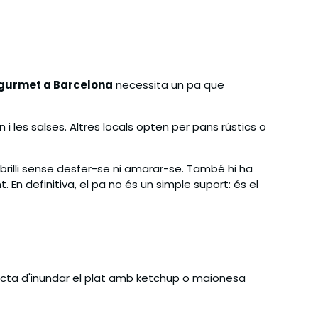
urmet a Barcelona
necessita un pa que
i les salses. Altres locals opten per pans rústics o
 brilli sense desfer-se ni amarar-se. També hi ha
 En definitiva, el pa no és un simple suport: és el
racta d'inundar el plat amb ketchup o maionesa