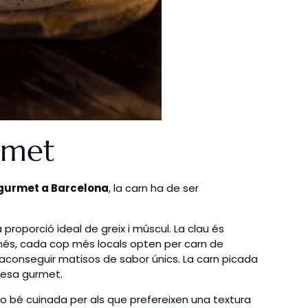
rmet
urmet a Barcelona
, la carn ha de ser
proporció ideal de greix i múscul. La clau és
 més, cada cop més locals opten per carn de
er aconseguir matisos de sabor únics. La carn picada
uesa gurmet.
i o bé cuinada per als que prefereixen una textura