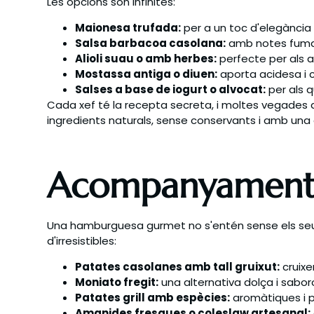
Les opcions són infinites:
Maionesa trufada:
per a un toc d'elegància 
Salsa barbacoa casolana:
amb notes fumade
Alioli suau o amb herbes:
perfecte per als a
Mostassa antiga o diuen:
aporta acidesa i c
Salses a base de iogurt o alvocat:
per als q
Cada xef té la recepta secreta, i moltes vegades aq
ingredients naturals, sense conservants i amb una 
Acompanyaments 
Una hamburguesa gurmet no s'entén sense els seu
d'irresistibles:
Patates casolanes amb tall gruixut:
cruixe
Moniato fregit:
una alternativa dolça i sabor
Patates grill amb espècies:
aromàtiques i p
Amanides fresques o coleslaw artesanal: