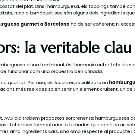
ostat del plat. Dins l'hamburguesa, els toppings també com
altats, ruca o tomàquet sec són alguns dels ingredients que 
rguesa gurmet a Barcelona
ha de ser coherent: ni excess
bors: la veritable cl
mburguesa d'una tradicional, és l'harmonia entre tots els 
 de funcionar com una orquestra ben afinada.
b qualitat. Per això, els locals especialitzats en
hamburgue
acions més reeixides solen tenir un element cruixent, un de 
t. Avui dia trobem propostes sorprenents: hamburgueses d
 fins i tot salses fermentades o fumades que aporten un sabo
és amb ingredients cars, sinó amb respecte al producte i c