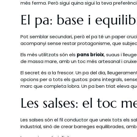
més ferma. Però sigui quina sigui la teva preferènc
El pa: base i equili
Pot semblar secundari, però el pa té un paper cru
acompanyi sense restar protagonisme, que subjecti bé
Els més utilitzats són els
pans brioix
, suaus i lleu
de massa mare, amb un toc més artesanal i cruixe
El secret és a la frescor. Un pa del dia, lleugerame
opcions per a tots els gustos: pans integrals, sense
marc que completa lobra. Un pa ben triat eleva q
Les salses: el toc m
Les salses són el fil conductor que uneix tots els s
industrial, sinó de crear barreges equilibrades, amb