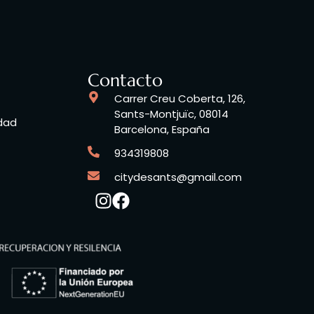
Contacto
Carrer Creu Coberta, 126,
Sants-Montjuïc, 08014
idad
Barcelona, España
934319808
citydesants@gmail.com