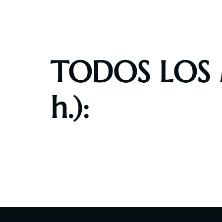
Inicio
S
TODOS LOS M
h.):
La hamburguesa que elijas
+ patatas fritas
+ bebida
+ café