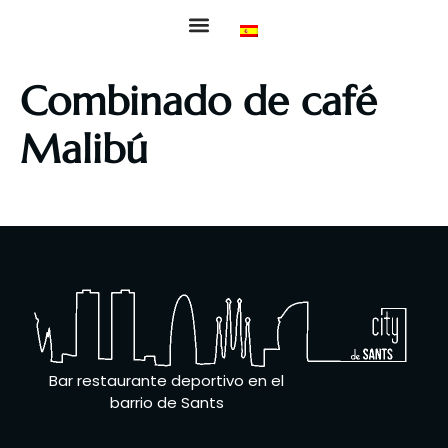
Sobre Nosotros
Nuestra Carta
Eventos Deportivos
Combinado de café
Malibú
Whisky, Malibú, café y nata.
Bar restaurante deportivo en el
barrio de Sants