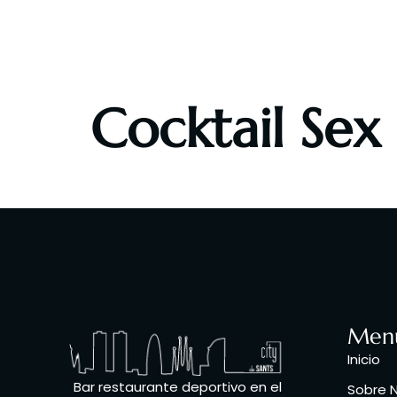
Inicio
S
Cocktail Sex
Triple vodka, ron, gin, tequila, cola
Men
Inicio
Bar restaurante deportivo en el
Sobre 