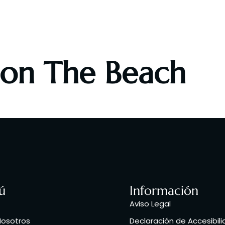
obre Nosotros
Nuestra Carta
Eventos Deportivos
 on The Beach
ú
Información
Aviso Legal
Nosotros
Declaración de Accesibil