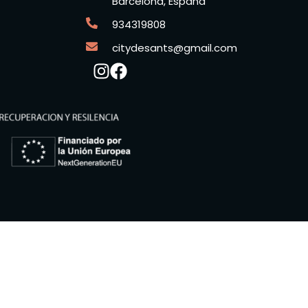
Barcelona, España
934319808
citydesants@gmail.com