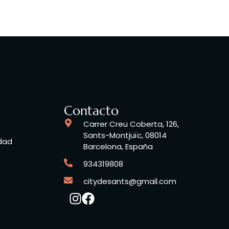
Contacto
Carrer Creu Coberta, 126,
Sants-Montjuïc, 08014
idad
Barcelona, España
934319808
citydesants@gmail.com