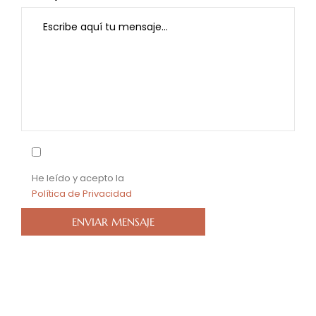
He leído y acepto la
Política de Privacidad
Por
favor,
deja
*No se realizarán reservas en días de partido del
este
Barcelona.
campo
vacío.