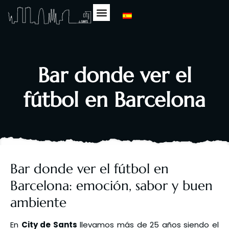
Sobre Nosotros
Nuestra Carta
Eventos Deportivos
Bar donde ver el
fútbol en Barcelona
Bar donde ver el fútbol en
Barcelona: emoción, sabor y buen
ambiente
En
City de Sants
llevamos más de 25 años siendo el